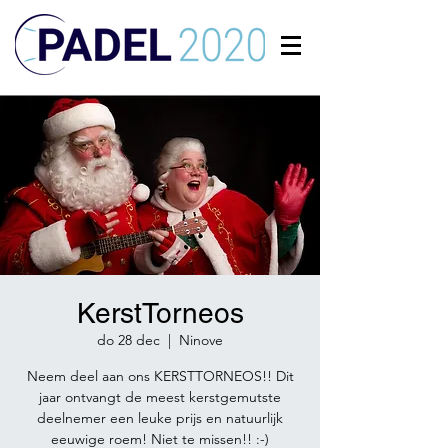
KerstTorneos
do 28 dec
  |  
Ninove
Neem deel aan ons KERSTTORNEOS!! Dit
jaar ontvangt de meest kerstgemutste
deelnemer een leuke prijs en natuurlijk
eeuwige roem! Niet te missen!! :-)