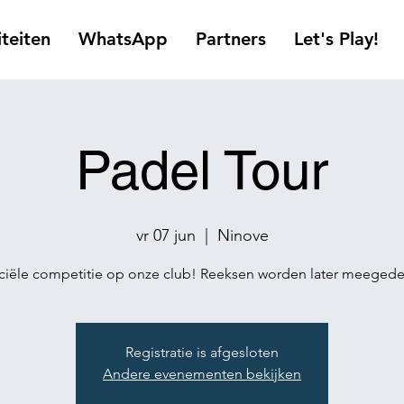
iteiten
WhatsApp
Partners
Let's Play!
Padel Tour
vr 07 jun
  |  
Ninove
iciële competitie op onze club! Reeksen worden later meegede
Registratie is afgesloten
Andere evenementen bekijken