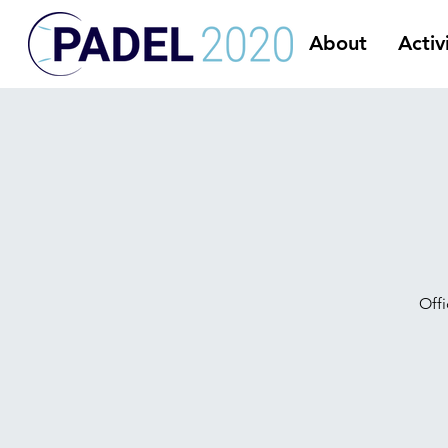
About
Activ
Off